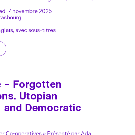
redi 7 novembre 2025
trasbourg
glais, avec sous-titres
 – Forgotten
ions. Utopian
s and Democratic
er Co-operatives » Présenté par Ada