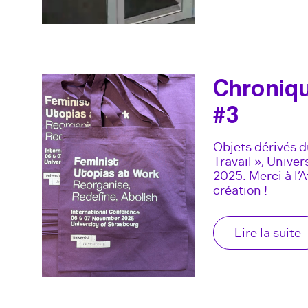
Chroniq
#3
Objets dérivés d
Travail », Unive
2025. Merci à l’A
création !
Lire la suite