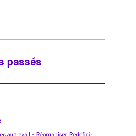
s passés
e
s au travail – Réorganiser, Redéfinir,