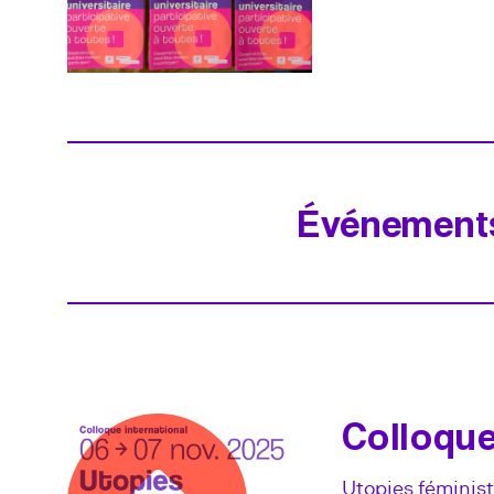
Événement
Colloqu
Utopies féministe