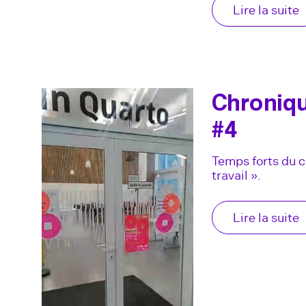
Lire la suite
Chroniq
#4
Temps forts du c
travail ».
Lire la suite