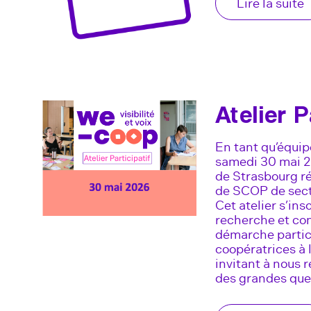
Lire la suite
Atelier 
En tant qu’équi
samedi 30 mai 20
de Strasbourg ré
de SCOP de secte
Cet atelier s’in
recherche et co
démarche partici
coopératrices à 
invitant à nous 
des grandes ques