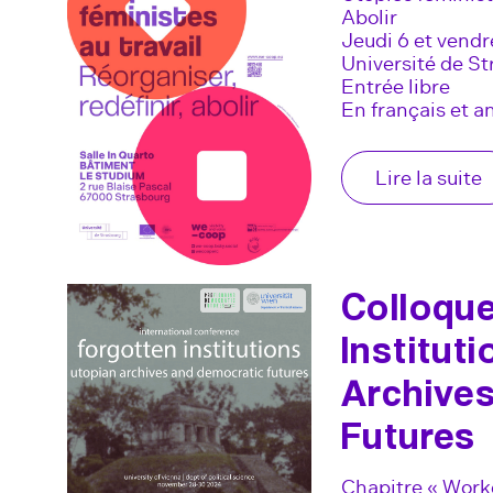
Abolir
Jeudi 6 et vend
Université de S
Entrée libre
En français et an
Lire la suite
Colloque
Institut
Archive
Futures
Chapitre « Work