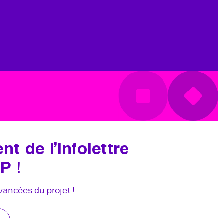
t de l’infolettre
P !
vancées du projet !