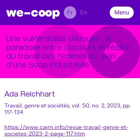
Fr
En
Menu
À propos
L’équipe
L’enquête
Actualités
Une vulnérabilité dévoyée : le
paradoxe entre discours et réalité
Colloque
du travail des femmes au sein
Productions scientifiques
d’une Scop industrielle
Contact
Ada Reichhart
Travail, genre et sociétés, vol. 50, no. 2, 2023, pp.
117-134
https://www.cairn.info/revue-travail-genre-et-
societes-2023-2-page-117.htm